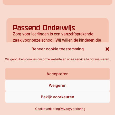
Passend Onderwijs
Zorg voor leerlingen is een vanzelfsprekende
zaak voor onze school. Wij willen de kinderen die
ons toevertrouwd zijn een zo goed mogelijke zorg
Beheer cookie toestemming
bieden. Daartoe hebben wij instrumenten ter
beschikking, die gebruikt worden om de
Wij gebruiken cookies om onze website en onze service te optimaliseren.
ontwikkeling van de leerlingen te volgen op
cognitief en sociaal-emotioneel gebied. De
Accepteren
school wil uitdrukkelijk de ontwikkeling van het
gehele kind in beeld brengen. In het
school
Weigeren
ondersteuningsplan
(SOP) en de uitwerking
hiervan leest u welke mogelijkheden de
Bekijk voorkeuren
Vrijeschool Almere heeft voor de ondersteuning
van leerlingen met uiteenlopende
Cookieverklaring
Privacyverklaring
onderwijsbehoeften.