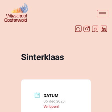
Sinterklaas
DATUM
05 dec 2025
Verlopen!